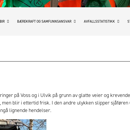
 BIR
BÆREKRAFT OG SAMFUNNSANSVAR
AVFALLSSTATISTIKK
S
inger på Voss og i Ulvik på grunn av glatte veier og krevende 
, men blir i ettertid frisk. I den andre ulykken slipper sjåfør
nngå lignende hendelser.