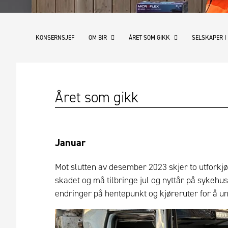
KONSERNSJEF
OM BIR
ÅRET SOM GIKK
SELSKAPER I
Året som gikk
Januar
Mot slutten av desember 2023 skjer to utforkjør
skadet og må tilbringe jul og nyttår på sykehus
endringer på hentepunkt og kjøreruter for å u