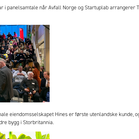
eltar i panelsamtale når Avfall Norge og Startuplab arrangerer
sjonale eiendomsselskapet Hines er første utenlandske kunde, 
re bygg i Storbritannia.