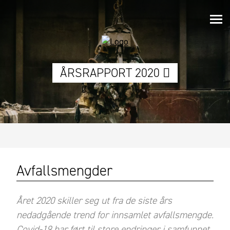
ÅRSRAPPORT 2020
Avfallsmengder
Året 2020 skiller seg ut fra de siste års
nedadgående trend for innsamlet avfallsmengde.
Covid-19 har ført til store endringer i samfunnet