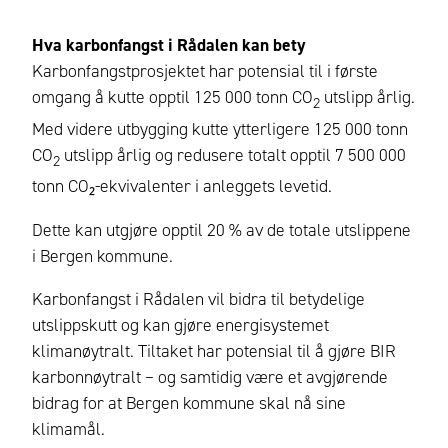
Hva karbonfangst i Rådalen kan bety
Karbonfangstprosjektet har potensial til i første
omgang å kutte opptil 125 000 tonn CO
utslipp årlig.
2
Med videre utbygging kutte ytterligere 125 000 tonn
CO
utslipp årlig og redusere totalt opptil 7 500 000
2
tonn CO₂-ekvivalenter i anleggets levetid.
Dette kan utgjøre opptil 20 % av de totale utslippene
i Bergen kommune.
Karbonfangst i Rådalen vil bidra til betydelige
utslippskutt og kan gjøre energisystemet
klimanøytralt. Tiltaket har potensial til å gjøre BIR
karbonnøytralt – og samtidig være et avgjørende
bidrag for at Bergen kommune skal nå sine
klimamål.